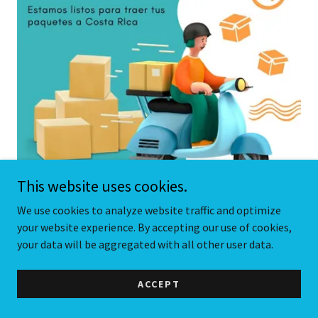
This website uses cookies.
We use cookies to analyze website traffic and optimize
Entregas Nacionales
your website experience. By accepting our use of cookies,
your data will be aggregated with all other user data.
Entre las muchas opciones que ofrece Weshipbox se
encuentra la entrega de paquetes a nivel nacional.
ACCEPT
Podemos cubrir todo el país con nuestras opciones de
entrega.. po box miami shipping fedex